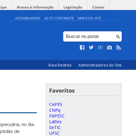
cipe
Acesso à informação
Legislação
Canais
ACESSIBILIDADE
ALTO CONTRASTE
MAPA DO SITE
Área Restrita
Administradores do Site
Favoritos
CAPES
CNPq
FAPESC
Lattes
opecuária, no dia
SeTIC
aptidão de
UFSC