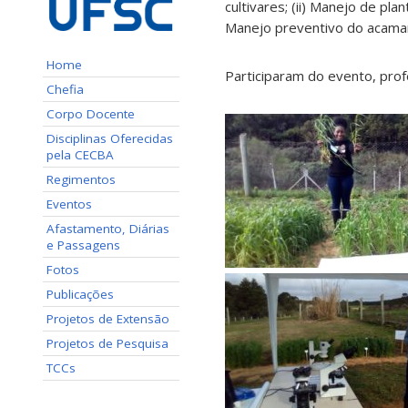
cultivares; (ii) Manejo de pla
Manejo preventivo do acamam
Home
Participaram do evento, prof
Chefia
Corpo Docente
Disciplinas Oferecidas
pela CECBA
Regimentos
Eventos
Afastamento, Diárias
e Passagens
Fotos
Publicações
Projetos de Extensão
Projetos de Pesquisa
TCCs