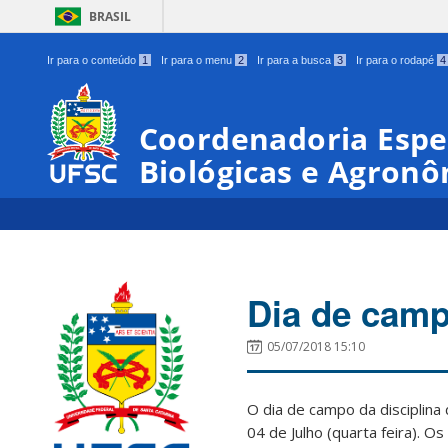
BRASIL
Ir para o conteúdo
1
Ir para o menu
2
Ir para a busca
3
Ir para o rodapé
4
Coordenadoria Espec
Biológicas e Agronô
Dia de camp
05/07/2018 15:10
O dia de campo da disciplina
04 de Julho (quarta feira). 