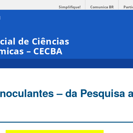
Simplifique!
Comunica BR
Parti
ial de Ciências
micas – CECBA
Inoculantes – da Pesquisa 