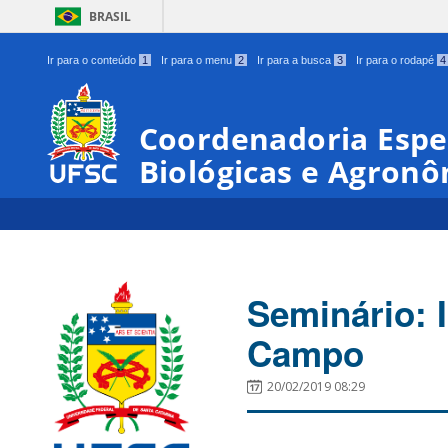
BRASIL
Ir para o conteúdo
1
Ir para o menu
2
Ir para a busca
3
Ir para o rodapé
4
Coordenadoria Espec
Biológicas e Agronô
Seminário: 
Campo
20/02/2019 08:29