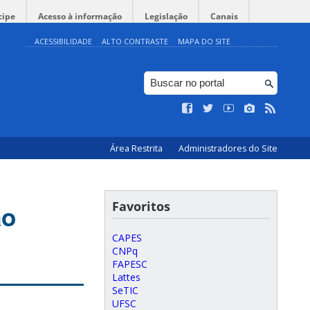
cipe
Acesso à informação
Legislação
Canais
ACESSIBILIDADE
ALTO CONTRASTE
MAPA DO SITE
Área Restrita
Administradores do Site
Favoritos
ao
CAPES
CNPq
FAPESC
Lattes
SeTIC
UFSC