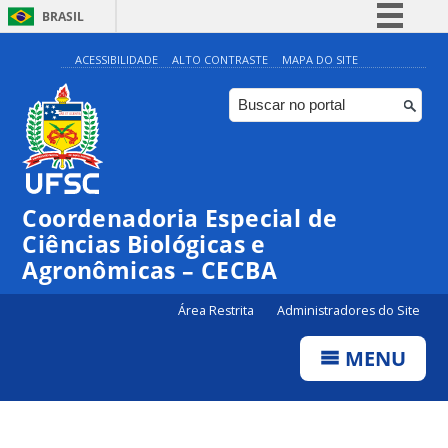
BRASIL
Simplifique!
ACESSIBILIDADE
ALTO CONTRASTE
MAPA DO SITE
Comunica BR
Participe
Acesso à informação
Legislação
Coordenadoria Especial de
Canais
Ciências Biológicas e
Agronômicas – CECBA
Área Restrita
Administradores do Site
MENU