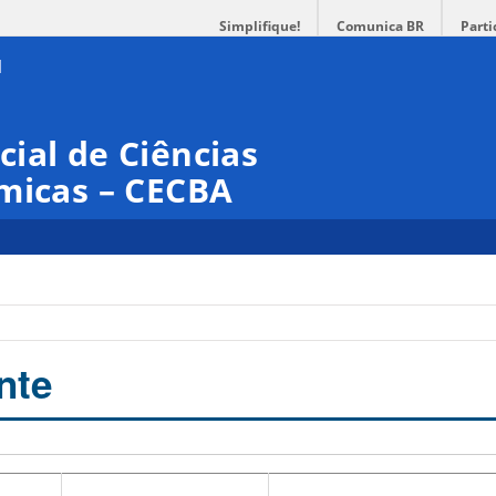
Simplifique!
Comunica BR
Parti
ial de Ciências
micas – CECBA
nte