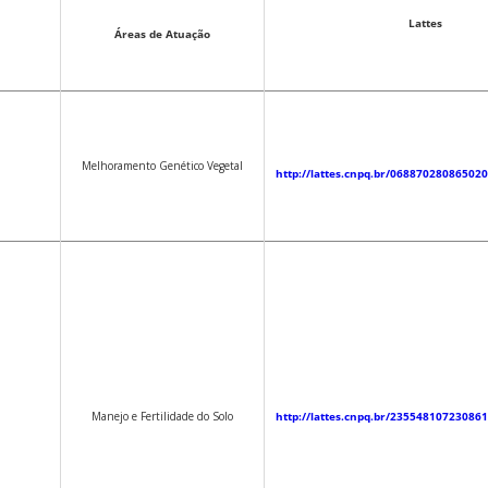
Lattes
Áreas de Atuação
Melhoramento Genético Vegetal
http://lattes.cnpq.br/06887028086502
Manejo e Fertilidade do Solo
http://lattes.cnpq.br/23554810723086