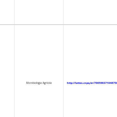
Microbiologia Agrícola
http://lattes.cnpq.br/70059837104875