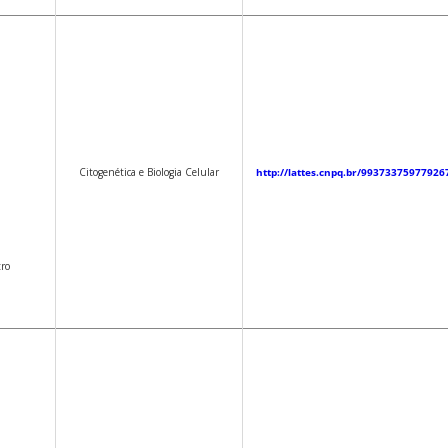
Citogenética e Biologia Celular
http://lattes.cnpq.br/99373375977926
tro