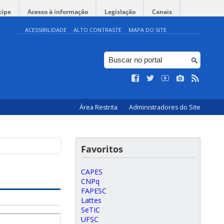
cipe
Acesso à informação
Legislação
Canais
ACESSIBILIDADE
ALTO CONTRASTE
MAPA DO SITE
Área Restrita
Administradores do Site
Favoritos
CAPES
CNPq
FAPESC
Lattes
SeTIC
UFSC