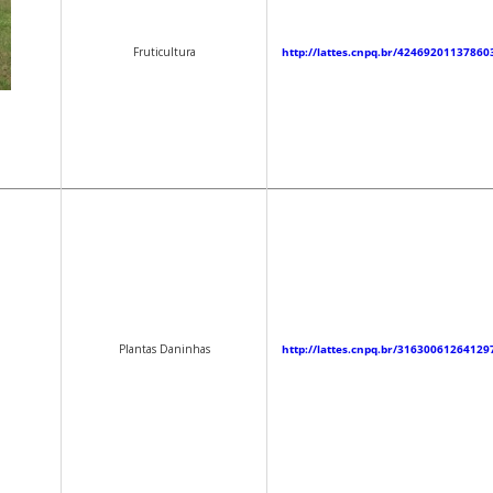
Fruticultura
http://lattes.cnpq.br/42469201137860
Plantas Daninhas
http://lattes.cnpq.br/31630061264129