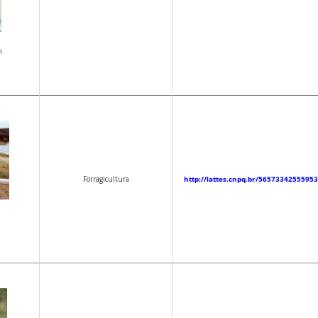
n
Forragicultura
http://lattes.cnpq.br/5657334255595