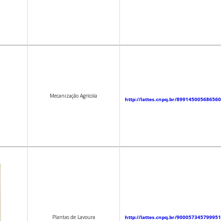
Mecanização Agrícola
http://lattes.cnpq.br/89914500568656
Plantas de Lavoura
http://lattes.cnpq.br/90005734579995