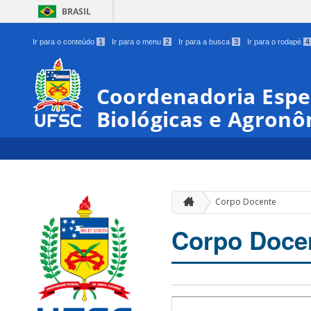
BRASIL
Ir para o conteúdo
1
Ir para o menu
2
Ir para a busca
3
Ir para o rodapé
4
Coordenadoria Espec
Biológicas e Agronô
Corpo Docente
Corpo Doce