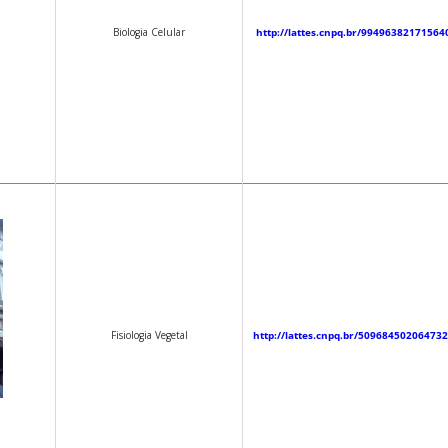
Biologia Celular
http://lattes.cnpq.br/99496382171564
Fisiologia Vegetal
http://lattes.cnpq.br/50968450206473