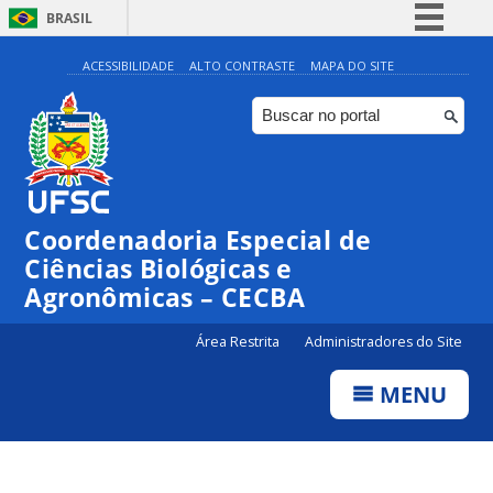
BRASIL
Simplifique!
ACESSIBILIDADE
ALTO CONTRASTE
MAPA DO SITE
Comunica BR
Participe
Acesso à informação
Legislação
Coordenadoria Especial de
Canais
Ciências Biológicas e
Agronômicas – CECBA
Área Restrita
Administradores do Site
MENU