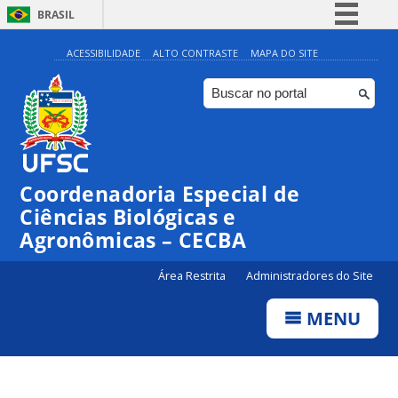
BRASIL
Simplifique!
ACESSIBILIDADE
ALTO CONTRASTE
MAPA DO SITE
Comunica BR
Participe
Acesso à informação
Legislação
Coordenadoria Especial de
Canais
Ciências Biológicas e
Agronômicas – CECBA
Área Restrita
Administradores do Site
MENU