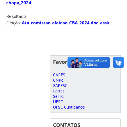
chapa_2024
Resultado
Eleição:
Ata_comissao_eleicao_CBA_2024.doc_assinado
e
R
Favoritos
CAPES
CNPq
FAPESC
Lattes
SeTIC
UFSC
UFSC Curitibanos
CONTATOS