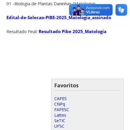
01 -Biologia de Plantas Daninhas (Matologia)
Edital-de-Selecao-PIBE-2025_Matologia_assinado
Resultado Final:
Resultado Pibe 2025_Matologia
Favoritos
CAPES
CNPq
FAPESC
Lattes
SeTIC
UFSC