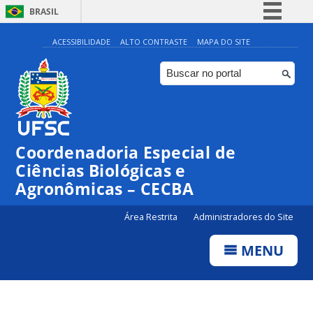
BRASIL
Simplifique!
ACESSIBILIDADE
ALTO CONTRASTE
MAPA DO SITE
Comunica BR
Participe
Acesso à informação
Legislação
Coordenadoria Especial de
Canais
Ciências Biológicas e
Agronômicas – CECBA
Área Restrita
Administradores do Site
MENU