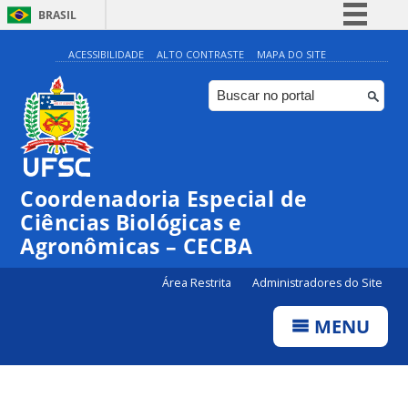
BRASIL
Simplifique!
ACESSIBILIDADE
ALTO CONTRASTE
MAPA DO SITE
Comunica BR
Participe
Acesso à informação
Legislação
Coordenadoria Especial de
Canais
Ciências Biológicas e
Agronômicas – CECBA
Área Restrita
Administradores do Site
MENU