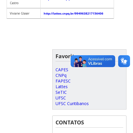
Castro
Viviane Glaser
http://lattes.cnpq.br/9949638217156406
Favoritos
CAPES
CNPq
FAPESC
Lattes
SeTIC
UFSC
UFSC Curitibanos
CONTATOS