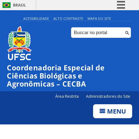
BRASIL
Simplifique!
ACESSIBILIDADE
ALTO CONTRASTE
MAPA DO SITE
Comunica BR
Participe
Acesso à informação
Legislação
Coordenadoria Especial de
Canais
Ciências Biológicas e
Agronômicas – CECBA
Área Restrita
Administradores do Site
MENU