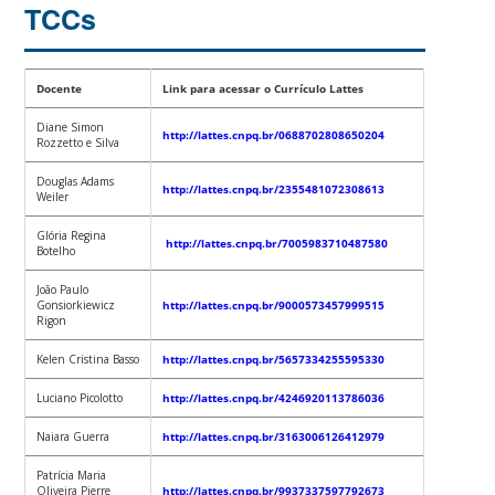
TCCs
Docente
Link para acessar o Currículo Lattes
Diane Simon
http://lattes.cnpq.br/0688702808650204
Rozzetto e Silva
Douglas Adams
http://lattes.cnpq.br/2355481072308613
Weiler
Glória Regina
http://lattes.cnpq.br/7005983710487580
Botelho
João Paulo
Gonsiorkiewicz
http://lattes.cnpq.br/9000573457999515
Rigon
Kelen Cristina Basso
http://lattes.cnpq.br/5657334255595330
Luciano Picolotto
http://lattes.cnpq.br/4246920113786036
Naiara Guerra
http://lattes.cnpq.br/3163006126412979
Patrícia Maria
Oliveira Pierre
http://lattes.cnpq.br/9937337597792673