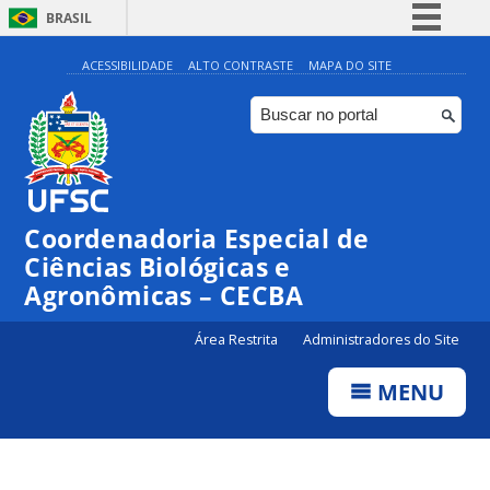
BRASIL
Simplifique!
ACESSIBILIDADE
ALTO CONTRASTE
MAPA DO SITE
Comunica BR
Participe
Acesso à informação
Legislação
Coordenadoria Especial de
Canais
Ciências Biológicas e
Agronômicas – CECBA
Área Restrita
Administradores do Site
MENU