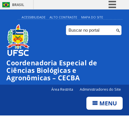
BRASIL
Simplifique!
ACESSIBILIDADE
ALTO CONTRASTE
MAPA DO SITE
Comunica BR
Participe
Acesso à informação
Legislação
Coordenadoria Especial de
Canais
Ciências Biológicas e
Agronômicas – CECBA
Área Restrita
Administradores do Site
MENU