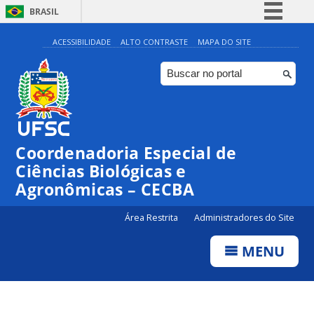
BRASIL
Simplifique!
ACESSIBILIDADE
ALTO CONTRASTE
MAPA DO SITE
Comunica BR
Participe
Acesso à informação
Legislação
Coordenadoria Especial de
Canais
Ciências Biológicas e
Agronômicas – CECBA
Área Restrita
Administradores do Site
MENU