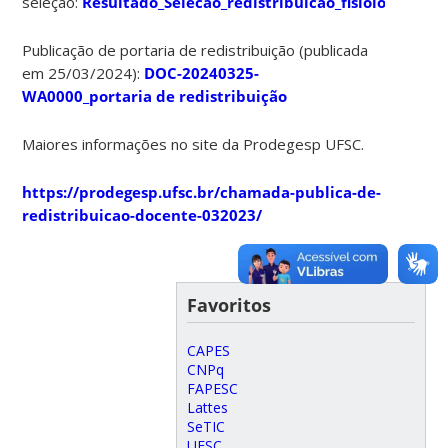
seleção:
Resultado_Selecao_redistribuicao_fisiologia_veg
Publicação de portaria de redistribuição (publicada
em 25/03/2024):
DOC-20240325-
WA0000_portaria de redistribuição
Maiores informações no site da Prodegesp UFSC.
https://prodegesp.ufsc.br/chamada-publica-de-
redistribuicao-docente-032023/
Favoritos
CAPES
CNPq
FAPESC
Lattes
SeTIC
UFSC