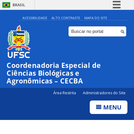
BRASIL
Simplifique!
ACESSIBILIDADE
ALTO CONTRASTE
MAPA DO SITE
Comunica BR
Participe
Acesso à informação
Legislação
Coordenadoria Especial de
Canais
Ciências Biológicas e
Agronômicas – CECBA
Área Restrita
Administradores do Site
MENU